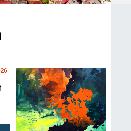
n
026
m