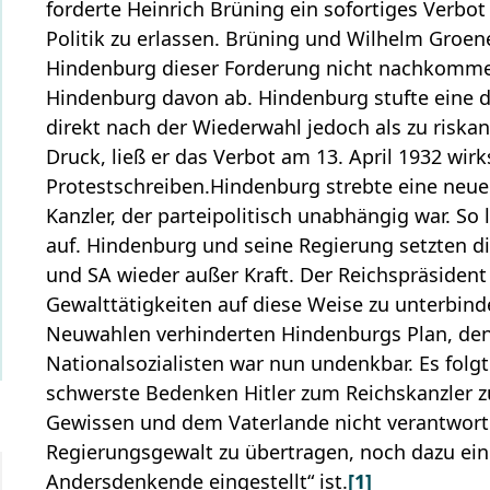
forderte Heinrich Brüning ein sofortiges Verbo
Politik zu erlassen. Brüning und Wilhelm Groen
Hindenburg dieser Forderung nicht nachkomme. 
Hindenburg davon ab. Hindenburg stufte eine d
direkt nach der Wiederwahl jedoch als zu riska
Druck, ließ er das Verbot am 13. April 1932 wir
Protestschreiben.
Hindenburg strebte eine neue
Kanzler, der parteipolitisch unabhängig war. So 
auf. Hindenburg und seine Regierung setzten d
und SA wieder außer Kraft. Der Reichspräsident
Gewalttätigkeiten auf diese Weise zu unterbinde
Neuwahlen verhinderten Hindenburgs Plan, de
Nationalsozialisten war nun undenkbar. Es folg
schwerste Bedenken Hitler zum Reichskanzler z
Gewissen und dem Vaterlande nicht verantworte
Regierungsgewalt zu übertragen, noch dazu eine
Andersdenkende eingestellt“ ist.
[1]