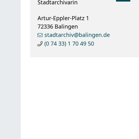
Stadtarchivarin
Artur-Eppler-Platz 1
72336
Balingen
stadtarchiv@balingen.de
(0
74
33) 1
70
49
50