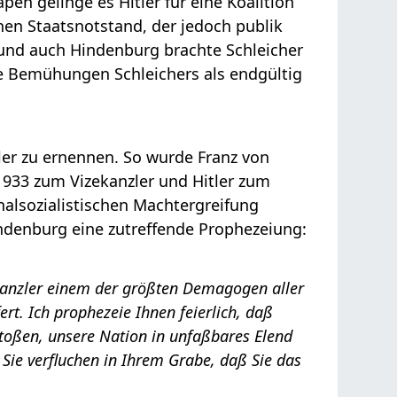
en gelinge es Hitler für eine Koalition
inen Staatsnotstand, der jedoch publik
t und auch Hindenburg brachte Schleicher
e Bemühungen Schleichers als endgültig
er zu ernennen. So wurde Franz von
933 zum Vizekanzler und Hitler zum
nalsozialistischen Machtergreifung
indenburg eine zutreffende Prophezeiung:
kanzler einem der größten Demagogen aller
ert. Ich prophezeie Ihnen feierlich, daß
toßen, unsere Nation in unfaßbares Elend
ie verfluchen in Ihrem Grabe, daß Sie das