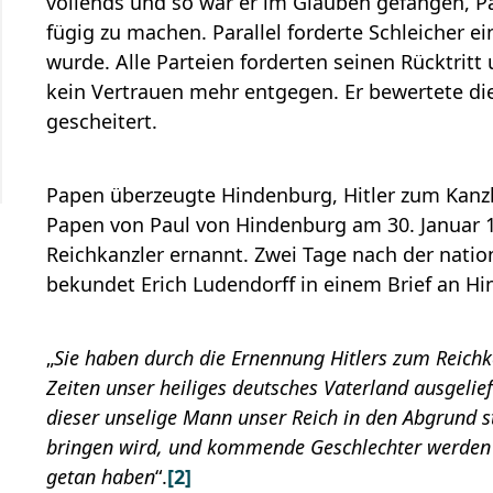
vollends und so war er im Glauben gefangen, Pap
fügig zu machen. Parallel forderte Schleicher e
wurde. Alle Parteien forderten seinen Rücktrit
kein Vertrauen mehr entgegen. Er bewertete di
gescheitert.
Papen überzeugte Hindenburg, Hitler zum Kanzl
Papen von Paul von Hindenburg am 30. Januar 1
Reichkanzler ernannt. Zwei Tage nach der natio
bekundet Erich Ludendorff in einem Brief an H
„
Sie haben durch die Ernennung Hitlers zum Reich
Zeiten unser heiliges deutsches Vaterland ausgelief
dieser unselige Mann unser Reich in den Abgrund s
bringen wird, und kommende Geschlechter werden S
getan haben
“.
[2]