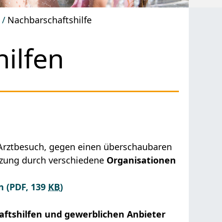
g
Nachbarschaftshilfe
ilfen
m Arztbesuch, gegen einen überschaubaren
tzung durch verschiedene
Organisationen
n
(PDF, 139
KB
)
ftshilfen und gewerblichen Anbieter