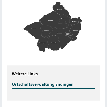
Ostdorf
Engstlatt
Heselwangen
Balingen
Streichen
Erzingen
Endingen
Zillhausen
Frommern
Stocken-
hausen
Roßwangen
Weilstellen
Dürr-
wangen
Weitere Links
Ortschaftsverwaltung Endingen