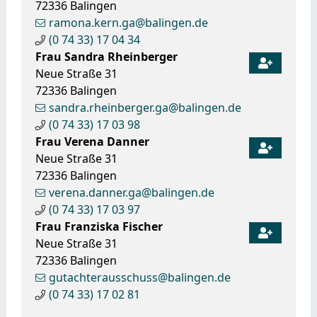
72336
Balingen
ramona.kern.ga@balingen.de
(0
74
33) 17
04
34
Frau
Sandra
Rheinberger
Neue Straße 31
72336
Balingen
sandra.rheinberger.ga@balingen.de
(0
74
33) 17
03
98
Frau
Verena
Danner
Neue Straße 31
72336
Balingen
verena.danner.ga@balingen.de
(0
74
33) 17
03
97
Frau
Franziska
Fischer
Neue Straße 31
72336
Balingen
gutachterausschuss@balingen.de
(0
74
33) 17
02
81