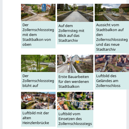
Der
Aussicht vom
Auf dem
Zollernschlosssteg
Stadtbalkon auf
Zollernsteg mit
mit dem
den
Blick auf das
Stadtbalkon von
Zollernschlosssteg
Stadtarchiv
oben
und das neue
Stadtarchiv
Der
Luftbild des
Erste Bauarbeiten
Zollernschlosssteg
Geländes am
für den werdenen
blüht auf
Zollernschloss
Stadtbalkon
Luftbild mit der
Luftbild vom
alten
Einsetzen des
Heinzlenbrücke
Zollernschlossstegs