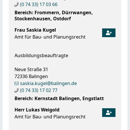
(0
74
33) 17
03
66
Bereich: Frommern, Dürrwangen,
Stockenhausen, Ostdorf
Frau
Saskia
Kugel
Amt für Bau- und Planungsrecht
Ausbildungsbeauftragte
Neue Straße 31
72336
Balingen
saskia.kugel@balingen.de
(0
74
33) 17
02
77
Bereich: Kernstadt Balingen, Engstlatt
Herr
Lukas
Weigold
Amt für Bau- und Planungsrecht