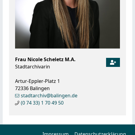
Frau
Nicole
Scheletz M.A.
Stadtarchivarin
Artur-Eppler-Platz 1
72336
Balingen
stadtarchiv@balingen.de
(0
74
33) 1
70
49
50
Impressum
Datenschutzerklärung