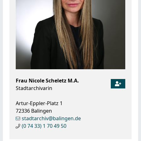
Frau
Nicole
Scheletz M.A.
Stadtarchivarin
Artur-Eppler-Platz 1
72336
Balingen
stadtarchiv@balingen.de
(0
74
33) 1
70
49
50