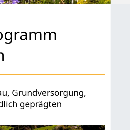
rogramm
m
au, Grundversorgung,
dlich geprägten