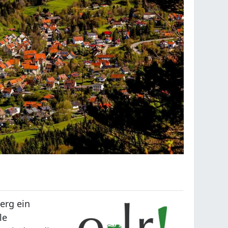
erg ein
le