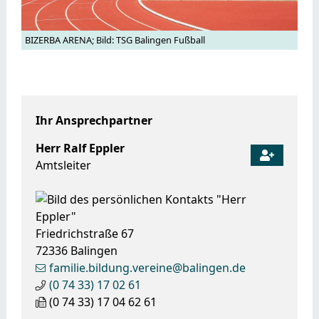
BIZERBA ARENA; Bild: TSG Balingen Fußball
Ihr Ansprechpartner
Herr
Ralf
Eppler
Amtsleiter
Friedrichstraße 67
72336
Balingen
familie.bildung.vereine@balingen.de
(0
74
33) 17
02
61
(0
74
33) 17
04
62
61