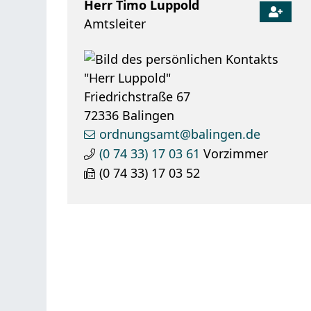
Herr
Timo
Luppold
Amtsleiter
Friedrichstraße 67
72336
Balingen
ordnungsamt@balingen.de
(0
74
33) 17
03
61
Vorzimmer
(0
74
33) 17
03
52