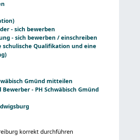
en
ation)
nder - sich bewerben
ng - sich bewerben / einschreiben
schulische Qualifikation und eine
ng)
hwäbisch Gmünd mitteilen
d Bewerber - PH Schwäbisch Gmünd
udwigsburg
reiburg korrekt durchführen