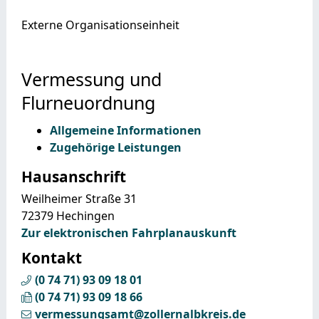
Externe Organisationseinheit
Vermessung und
Flurneuordnung
Allgemeine Informationen
Zugehörige Leistungen
Hausanschrift
Weilheimer Straße 31
72379
Hechingen
Zur elektronischen Fahrplanauskunft
Kontakt
(0
74
71) 93
09
18
01
(0
74
71) 93
09
18
66
vermessungsamt@zollernalbkreis.de