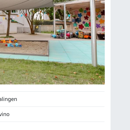
alingen
vino