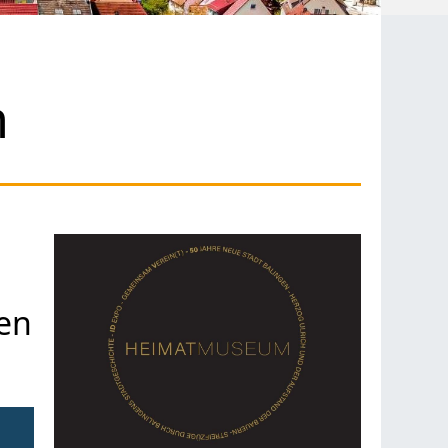
n
gen