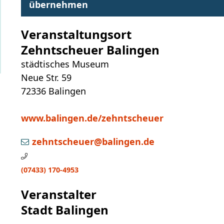
übernehmen
Veranstaltungsort
Zehntscheuer Balingen
städtisches Museum
Neue Str. 59
72336
Balingen
www.balingen.de/zehntscheuer
zehntscheuer@balingen.de
(0
74
33) 1
70-49
53
Veranstalter
Stadt Balingen