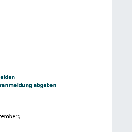
melden
Voranmeldung abgeben
ttemberg