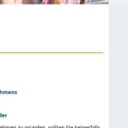
ehmens
der
ehmen zu gründen, sollten Sie keinesfalls