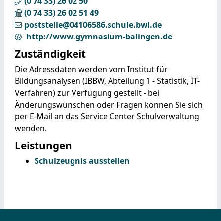
(0
74
33) 26
02
50
(0
74
33) 26
02
51
49
poststelle@04106586.schule.bwl.de
http://www.gymnasium-balingen.de
Zuständigkeit
Die Adressdaten werden vom Institut für
Bildungsanalysen (IBBW, Abteilung 1 - Statistik, IT-
Verfahren) zur Verfügung gestellt - bei
Änderungswünschen oder Fragen können Sie sich
per E-Mail an das Service Center Schulverwaltung
wenden.
Leistungen
Schulzeugnis ausstellen