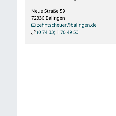
Neue Straße 59
72336
Balingen
zehntscheuer@balingen.de
(0
74
33) 1
70
49
53