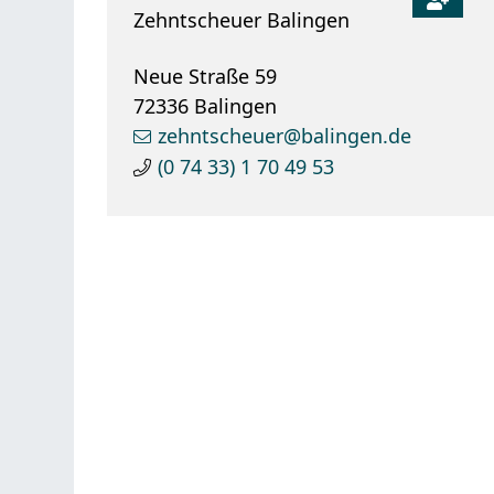
Zehntscheuer Balingen
Neue Straße 59
72336
Balingen
zehntscheuer@balingen.de
(0
74
33) 1
70
49
53