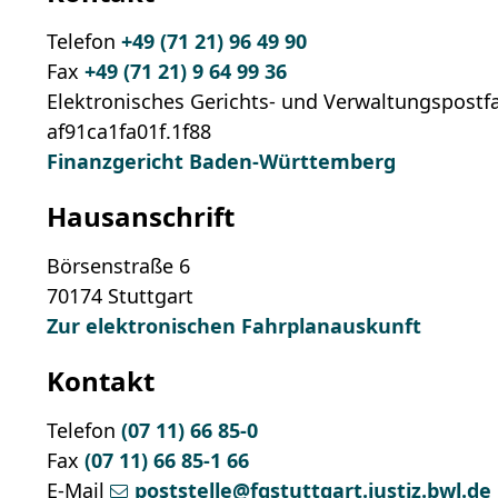
Telefon
+49 (71
21) 96
49
90
Fax
+49 (71
21) 9
64
99
36
Elektronisches Gerichts- und Verwaltungspostf
af91ca1fa01f.1f88
Finanzgericht Baden-Württemberg
Hausanschrift
Börsenstraße 6
70174
Stuttgart
Zur elektronischen Fahrplanauskunft
Kontakt
Telefon
(07
11) 66
85-0
Fax
(07
11) 66
85-1
66
E-Mail
poststelle@fgstuttgart.justiz.bwl.de