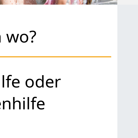
h wo?
lfe oder
nhilfe