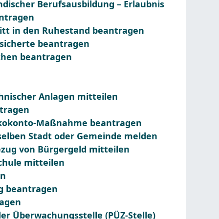
ndischer Berufsausbildung – Erlaubnis
antragen
tritt in den Ruhestand beantragen
rsicherte beantragen
chen beantragen
hnischer Anlagen mitteilen
ntragen
 Ökokonto-Maßnahme beantragen
selben Stadt oder Gemeinde melden
zug von Bürgergeld mitteilen
hule mitteilen
en
g beantragen
ragen
der Überwachungsstelle (PÜZ-Stelle)