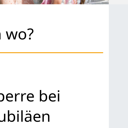
h wo?
erre bei
ubiläen