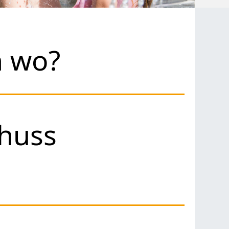
h wo?
chuss