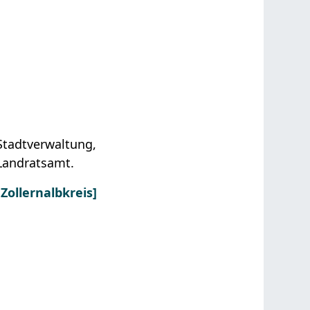
Stadtverwaltung,
Landratsamt.
ollernalbkreis]