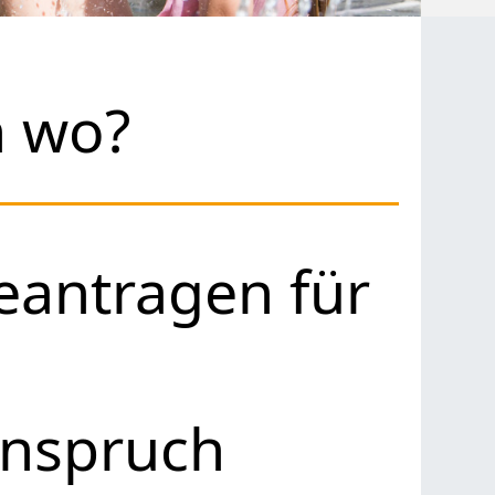
h wo?
eantragen für
anspruch