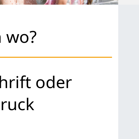
h wo?
rift oder
ruck