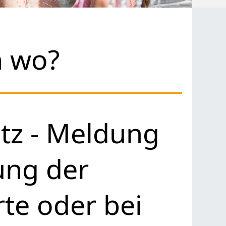
h wo?
tz - Meldung
ung der
e oder bei