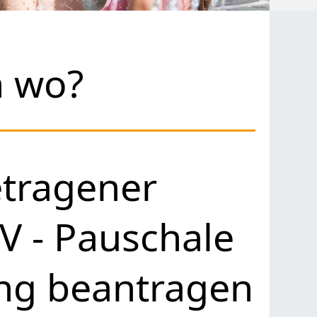
h wo?
etragener
V - Pauschale
ung beantragen