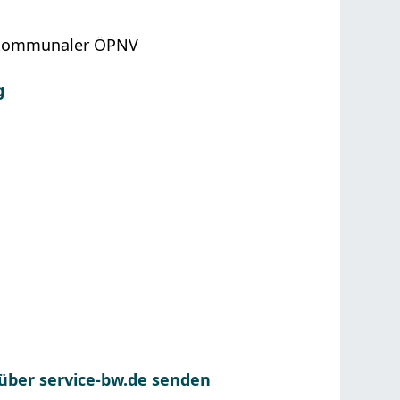
t, kommunaler ÖPNV
g
 über service-bw.de senden