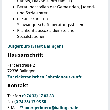
Caritas, Diakonie, pro familia).
Beratungsstellen der Gemeinden, Jugend-
und Sozialämter
die anerkannten
Schwangerschaftsberatungsstellen
Krankenhaussozialdienste und
Sozialstationen
Bürgerbüro [Stadt Balingen]
Hausanschrift
Färberstraße 2
72336
Balingen
Zur elektronischen Fahrplanauskunft
Kontakt
Telefon
(0
74
33) 17
03
33
Fax
(0
74
33) 17
03
30
E-Mail
buergerbuero@balingen.de