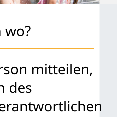
h wo?
son mitteilen,
n des
erantwortlichen