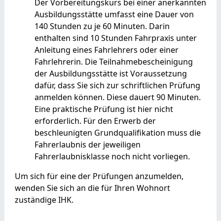
Der Vorbere
i
tungskurs bei einer anerkannten
Ausbildung
s
stätte umfasst eine Dauer von
140 Stunden zu je 60 Minuten. Darin
enthalten sind 10 Stu
n
den Fahrpraxis unter
Anleitung eines Fahrle
h
rers oder einer
Fahrlehrerin. Die Teilnahmeb
e
scheinigung
der Ausbildungsstätte ist Vorau
s
setzung
dafür, dass Sie sich zur schriftlichen Prüfung
anmelden können. Diese dauert 90 Minuten.
Eine praktische Prüfung ist hier nicht
erforderlich. Für den Erwerb der
beschleuni
g
ten Grundqualifikation muss die
Fahrerlaubnis der jeweiligen
Fahrerlaubnisklasse noch nicht vorliegen.
Um sich für eine der Prüfungen anzumelden,
wenden Sie sich an die für Ihren Wohnort
zuständige IHK.