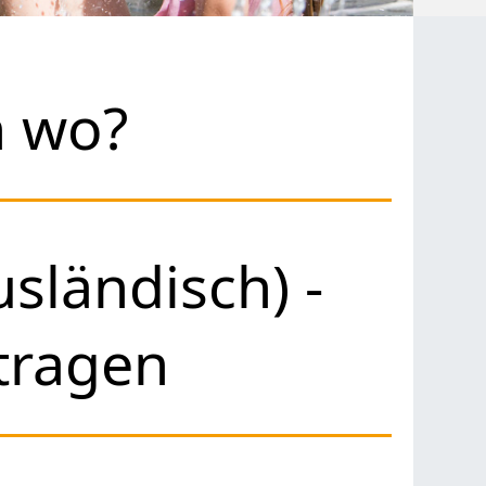
h wo?
sländisch) -
tragen