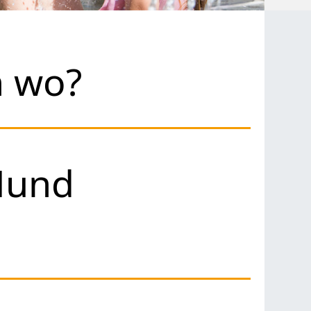
h wo?
Hund