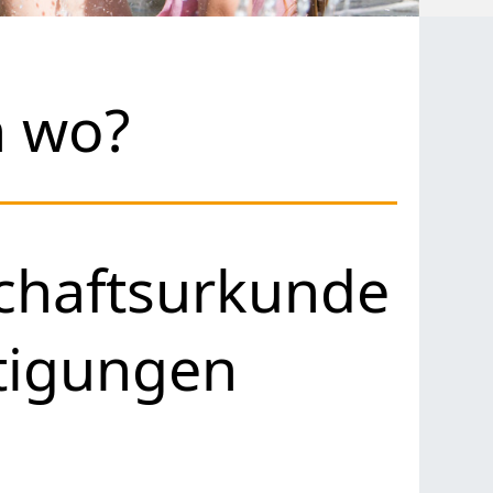
h wo?
chaftsurkunde
rtigungen