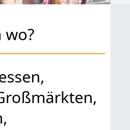
h wo?
essen,
 Großmärkten,
,