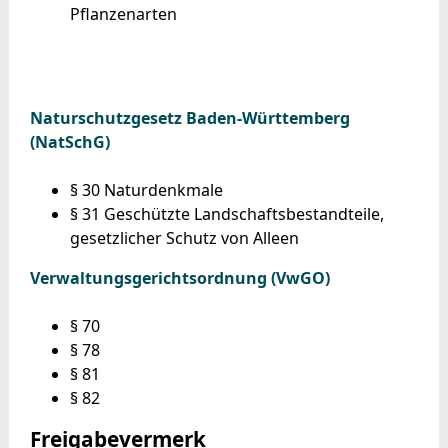
Pflanzenarten
Naturschutzgesetz Baden-Württemberg
(NatSchG)
§ 30
Naturdenkmale
§ 31 Geschützte Landschaftsbestandteile,
gesetzlicher Schutz von Alleen
Verwaltungsgerichtsordnung (VwGO)
§ 70
§ 78
§ 81
§ 82
Freigabevermerk