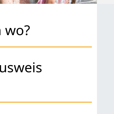
h wo?
usweis