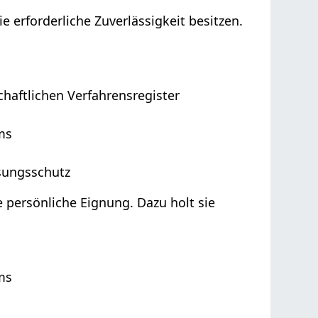
e erforderliche Zuverlässigkeit besitzen.
haftlichen Verfahrensregister
ms
sungsschutz
e
persönliche Eignung.
D
azu holt sie
ms