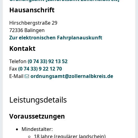
Hausanschrift
Hirschbergstraße 29
72336
Balingen
Zur elektronischen Fahrplanauskunft
Kontakt
Telefon
(0
74
33) 92
13
52
Fax
(0
74
33) 9
22
12
70
E-Mail
ordnungsamt@zollernalbkreis.de
Leistungsdetails
Voraussetzungen
Mindestalter:
18 Jahre (regulärer Jagdschein)