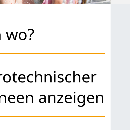
h wo?
otechnischer
rneen anzeigen